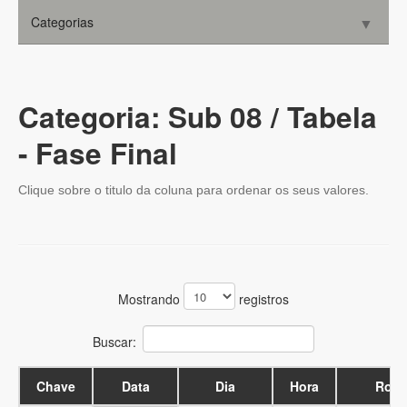
Categorias
▼
Cultural
Sub 08
▼
Convênios
Sub 10
▼
Consultorias
Categoria: Sub 08 / Tabela
Sub 12
Parceiros
▼
- Fase Final
Contato
Sub 14
▼
Clique sobre o titulo da coluna para ordenar os seus valores.
Sub 16
▼
▼
Mostrando
registros
Buscar:
Chave
Data
Dia
Hora
Rod.