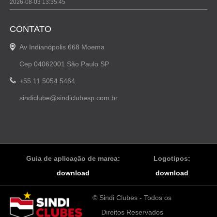
2026-08-03 13:35:45
CONTATO
Av Indianópolis 668 Moema
Cep 04062001 São Paulo SP
+55 11 5054 5464
sindiclube@sindiclubesp.com.br
Guia de aplicação de marca:
Logotipos:
download
download
© Sindi Clubes - Todos os
Direitos Reservados