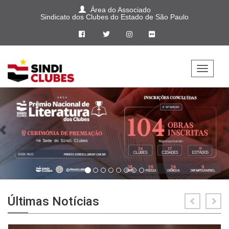
Área do Associado
Sindicato dos Clubes do Estado de São Paulo
Home
Previous
Nex
Sindi
Clubes
Jurídico
Aprendiz
Pepac
Últimas Notícias
Cultural