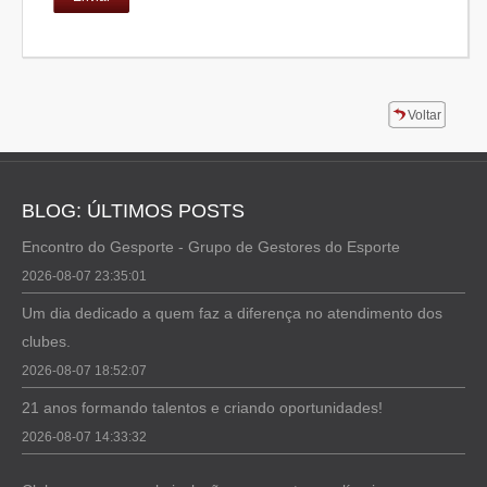
Voltar
BLOG: ÚLTIMOS POSTS
Encontro do Gesporte - Grupo de Gestores do Esporte
2026-08-07 23:35:01
Um dia dedicado a quem faz a diferença no atendimento dos
clubes.
2026-08-07 18:52:07
21 anos formando talentos e criando oportunidades!
2026-08-07 14:33:32