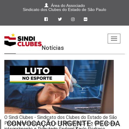
Área do Associado
Sindicato dos Clubes do Estado de São Paulo
Home
Notícias
Sindi
Clubes
Jurídico
Aprendiz
Pepac
Cultural
O Sindi Clubes - Sindicato dos Clubes do Estado de São
CONVOCAÇÃO URGENTE: PEC DA
Paulo, em conjunto com a FENACLUBES e o CBC, apoia
integralmente o Deputado Federal Saulo Pedroso,