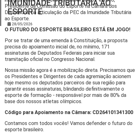
Consultorias
IMUNIDADE TRIBUTÁRIA AO
Presidente da Comissão do Esporte na Câmara dos
ESPORTE
Deputados, na articulação da PEC da Imunidade Tributária
Parceiros
ao Esporte.
28/05/2026
Contato
O FUTURO DO ESPORTE BRASILEIRO ESTÁ EM JOGO!
Por se tratar de uma emenda à Constituição, a proposta
precisa do apoiamento inicial de, no mínimo, 171
assinaturas de Deputados Federais para iniciar sua
tramitação oficial no Congresso Nacional.
Nossa missão agora é a mobilização direta. Precisamos que
os Presidentes e Dirigentes de cada agremiação acionem
hoje mesmo os deputados parceiros de sua região para
garantir essas assinaturas, blindando definitivamente o
esporte de formação - responsável por mais de 80% da
base dos nossos atletas olímpicos.
Código para Apoiamento na Câmara: CD264101341300
Contamos com todos vocês! Vamos defender o futuro do
esporte brasileiro.