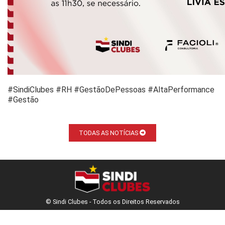
#SindiClubes #RH #GestãoDePessoas #AltaPerformance
#Gestão
TODAS AS NOTÍCIAS
© Sindi Clubes - Todos os Direitos Reservados