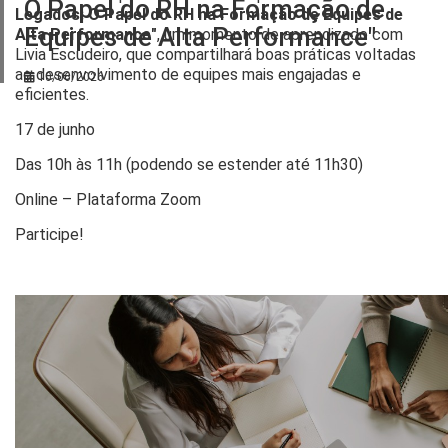
Consultorias
O Papel do RH na Formação de
Legados: O Papel do RH na Formação de Equipes de
Equipes de Alta Performance"
Alta Performance"
, um momento de aprendizado com
Parceiros
Livia Escudeiro, que compartilhará boas práticas voltadas
ao desenvolvimento de equipes mais engajadas e
10/06/2026
Contato
eficientes.
17 de junho
Das 10h às 11h (podendo se estender até 11h30)
Online – Plataforma Zoom
Participe!