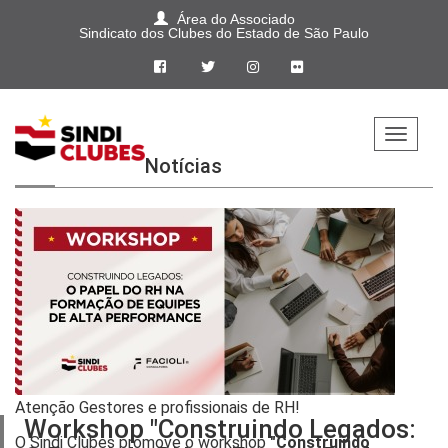
Área do Associado
Sindicato dos Clubes do Estado de São Paulo
Home
Notícias
Sindi
Clubes
Jurídico
Aprendiz
Pepac
Cultural
Atenção Gestores e profissionais de RH!
Workshop "Construindo Legados:
O Sindi Clubes promove o workshop
"Construindo