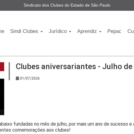
Sindicato dos Clubes do Estado de São Paulo
me
Sindi Clubes
Jurídico
Aprendiz
Pepac
Cu
Clubes aniversariantes - Julho d
01/07/2026
abaixo fundadas no mês de julho, por mais um ano de sucesso e 
lentes comemorações aos clubes!