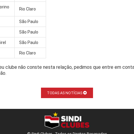
orino
Rio Claro
São Paulo
São Paulo
irel
São Paulo
Rio Claro
seu clube não conste nesta relação, pedimos que entre em conta
ção.
TODAS AS NOTÍCIAS
© Sindi Clubes - Todos os Direitos Reservados